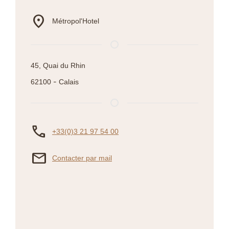
location_on
Métropol'Hotel
45, Quai du Rhin
-
62100
Calais
phone
+33(0)3 21 97 54 00
mail
Contacter par mail