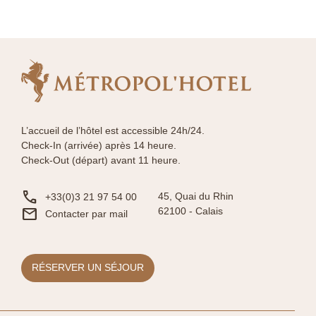
L’accueil de l’hôtel est accessible 24h/24.
Check-In (arrivée) après 14 heure.
Check-Out (départ) avant 11 heure.
phone
45, Quai du Rhin
+33(0)3 21 97 54 00
mail
62100 -
Calais
Contacter par mail
RÉSERVER UN SÉJOUR