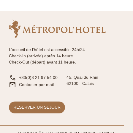
L’accueil de l’hôtel est accessible 24h/24.
Check-In (arrivée) après 14 heure.
Check-Out (départ) avant 11 heure.
phone
45, Quai du Rhin
+33(0)3 21 97 54 00
mail
62100 -
Calais
Contacter par mail
RÉSERVER UN SÉJOUR